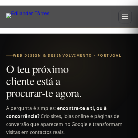
WEB DESIGN & DESENVOLVIMENTO · PORTUGAL
O
t
e
u
p
r
ó
x
i
m
o
c
l
i
e
n
t
e
e
s
t
á
a
p
r
o
c
u
r
a
r
-
t
e
a
g
o
r
a
.
A pergunta é simples:
encontra-te a ti, ou à
concorrência?
Crio sites, lojas online e páginas de
conversão que aparecem no Google e transformam
visitas em contactos reais.