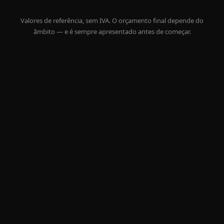
Valores de referência, sem IVA. O orçamento final depende do
âmbito — e é sempre apresentado antes de começar.
Não precisas de escolher sozinho. Numa conversa inicial
percebo o teu objetivo e recomendo o caminho mais eficaz
— mesmo que seja mais simples do que imaginavas.