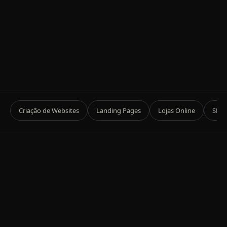
Criação de Websites
Landing Pages
Lojas Online
SEO 
01