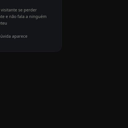
visitante se perder
✓
te e não fala a ninguém
✓
eteu
✓
✓
úvida aparece
✓
razão