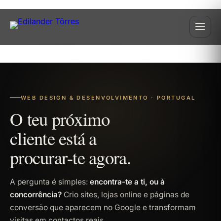
WEB DESIGN & DESENVOLVIMENTO · PORTUGAL
O
t
e
u
p
r
ó
x
i
m
o
c
l
i
e
n
t
e
e
s
t
á
a
p
r
o
c
u
r
a
r
-
t
e
a
g
o
r
a
.
A pergunta é simples:
encontra-te a ti, ou à
concorrência?
Crio sites, lojas online e páginas de
conversão que aparecem no Google e transformam
visitas em contactos reais.