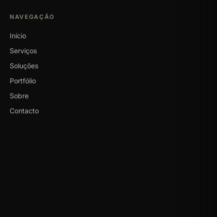
NAVEGAÇÃO
Início
Serviços
Soluções
Portfólio
Sobre
Contacto
WhatsApp
+351 932 665 366
eu@edilandertorres.pt